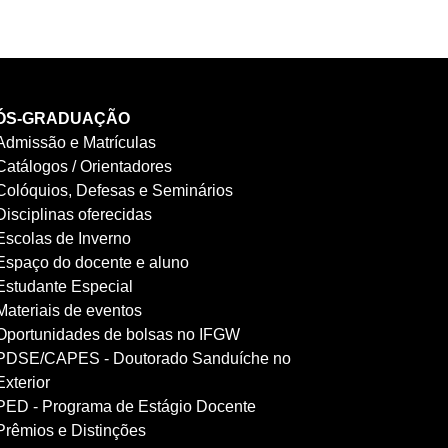
ÓS-GRADUAÇÃO
Admissão e Matrículas
Catálogos / Orientadores
Colóquios, Defesas e Seminários
Disciplinas oferecidas
Escolas de Inverno
Espaço do docente e aluno
Estudante Especial
Materiais de eventos
Oportunidades de bolsas no IFGW
PDSE/CAPES - Doutorado Sanduíche no
Exterior
PED - Programa de Estágio Docente
Prêmios e Distinções