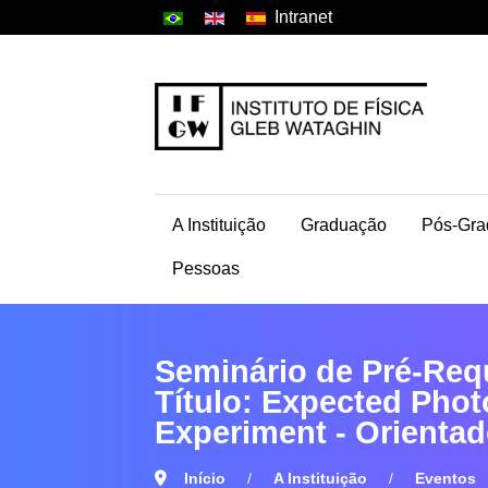
Intranet
A Instituição
Graduação
Pós-Gra
Pessoas
Seminário de Pré-Req
Título: Expected Pho
Experiment - Orientad
Início
A Instituição
Eventos