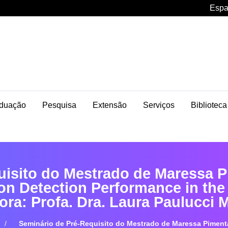
Espa
duação
Pesquisa
Extensão
Serviços
Biblioteca
uisito do Mestrado de Maressa 
ton Detection Performance in t
ora: Profa. Dra. Laura Paulucci 
Seminário de Pré-Requisito do Mestrado de Maressa Piment