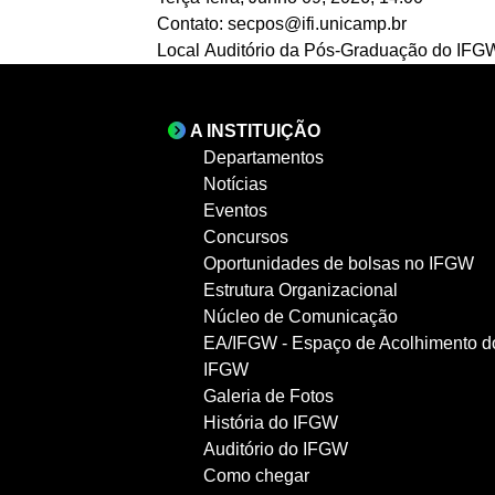
Contato:
secpos@ifi.unicamp.br
Local
Auditório da Pós-Graduação do IFG
A INSTITUIÇÃO
Departamentos
Notícias
Eventos
Concursos
Oportunidades de bolsas no IFGW
Estrutura Organizacional
Núcleo de Comunicação
EA/IFGW - Espaço de Acolhimento d
IFGW
Galeria de Fotos
História do IFGW
Auditório do IFGW
Como chegar