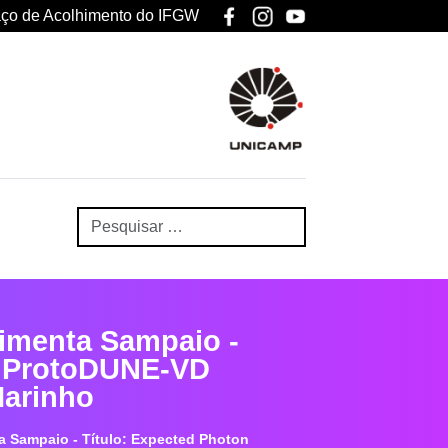
ço de Acolhimento do IFGW
Pimenta Sampaio -
he ProtoDUNE-VD
Marinho
a Sampaio - Título: Expected Photon