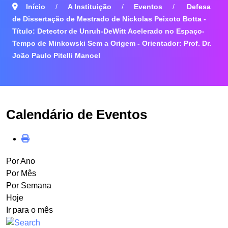
Início
A Instituição
Eventos
Defesa
de Dissertação de Mestrado de Nickolas Peixoto Botta -
Título: Detector de Unruh-DeWitt Acelerado no Espaço-
Tempo de Minkowski Sem a Origem - Orientador: Prof. Dr.
João Paulo Pitelli Manoel
Calendário de Eventos
Por Ano
Por Mês
Por Semana
Hoje
Ir para o mês