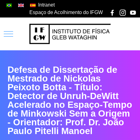
Intranet
Espaço de Acolhimento do IFGW
Defesa de Dissertação de
Mestrado de Nickolas
Peixoto Botta - Título:
Detector de Unruh-DeWitt
Acelerado no Espaço-Tempo
de Minkowski Sem a Origem
- Orientador: Prof. Dr. João
Paulo Pitelli Manoel