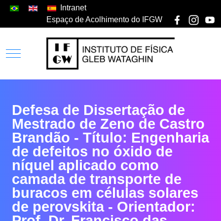
Intranet
Espaço de Acolhimento do IFGW
Defesa de Dissertação de
Mestrado de Zeno de Castro
Brandão - Título: Engenharia
de defeitos no óxido de
níquel aplicado como
camada de transporte de
buracos em células solares
de perovskita - Orientador:
Prof. Dr. Francisco das