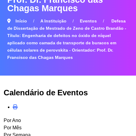
Chagas Marques
Início
A Instituição
Eventos
Defesa
de Dissertação de Mestrado de Zeno de Castro Brandão -
Título: Engenharia de defeitos no óxido de níquel
aplicado como camada de transporte de buracos em
células solares de perovskita - Orientador: Prof. Dr.
Francisco das Chagas Marques
Calendário de Eventos
Por Ano
Por Mês
Por Semana