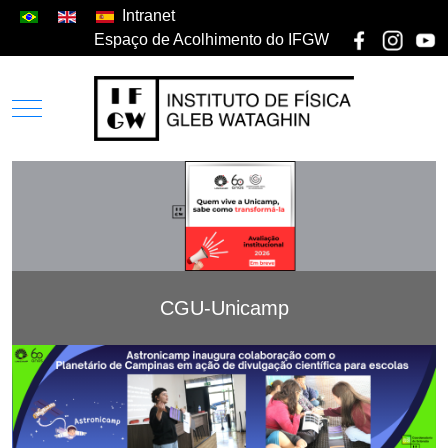
Intranet
Espaço de Acolhimento do IFGW
CGU-Unicamp