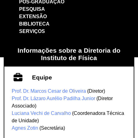
PÓS-GRADUAÇÃO
PESQUISA
EXTENSÃO
BIBLIOTECA
SERVIÇOS
Informações sobre a Diretoria do
Instituto de Física
Equipe
Prof. Dr. Marcos Cesar de Oliveira
(Diretor)
Prof. Dr. Lázaro Aurélio Padilha Junior
(Diretor
Associado)
Luciana Vechi de Carvalho
(Coordenadora Técnica
de Unidade)
Agnes Zotin
(Secretária)