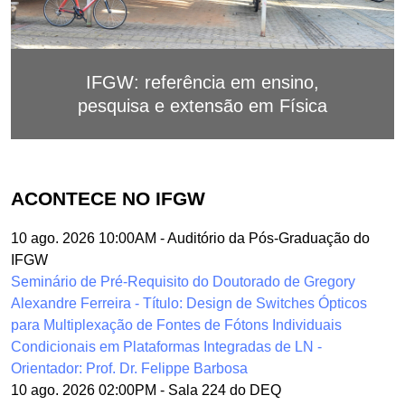
IFGW: referência em ensino,
pesquisa e extensão em Física
ACONTECE NO IFGW
10 ago. 2026 10:00AM
-
Auditório da Pós-Graduação do
IFGW
Seminário de Pré-Requisito do Doutorado de Gregory
Alexandre Ferreira - Título: Design de Switches Ópticos
para Multiplexação de Fontes de Fótons Individuais
Condicionais em Plataformas Integradas de LN -
Orientador: Prof. Dr. Felippe Barbosa
10 ago. 2026 02:00PM
-
Sala 224 do DEQ