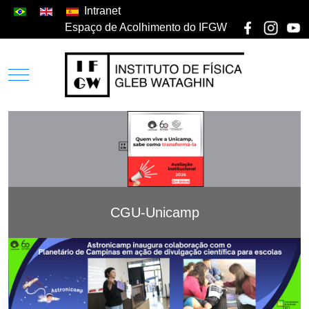
Intranet
Espaço de Acolhimento do IFGW
CGU-Unicamp