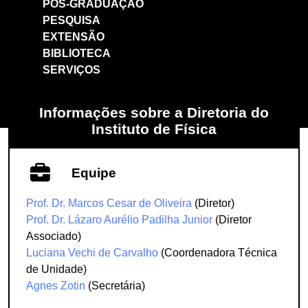
PÓS-GRADUAÇÃO
PESQUISA
EXTENSÃO
BIBLIOTECA
SERVIÇOS
Informações sobre a Diretoria do
Instituto de Física
Equipe
Prof. Dr. Marcos Cesar de Oliveira
(Diretor)
Prof. Dr. Lázaro Aurélio Padilha Junior
(Diretor
Associado)
Luciana Vechi de Carvalho
(Coordenadora Técnica
de Unidade)
Agnes Zotin
(Secretária)