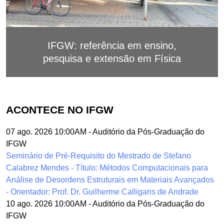
IFGW: referência em ensino,
pesquisa e extensão em Física
ACONTECE NO IFGW
07 ago. 2026 10:00AM
-
Auditório da Pós-Graduação do
IFGW
Seminário de Pré-Requisito do Mestrado de Stefano
Calabrez Mendes - Título: Métodos Computacionais para
Análise de Desordens Estruturais em Materiais Avançados
- Orientador: Prof. Dr. Guilherme Calligaris de Andrade
10 ago. 2026 10:00AM
-
Auditório da Pós-Graduação do
IFGW