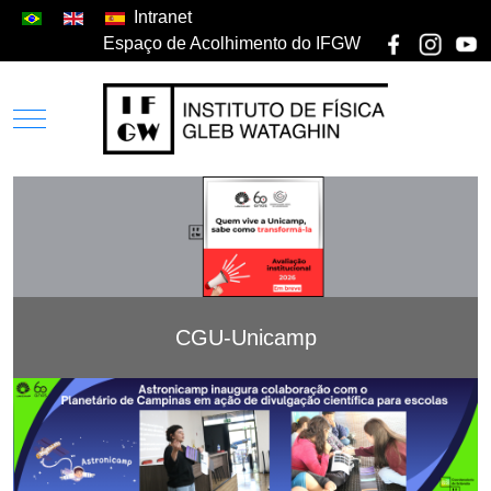
Intranet
Espaço de Acolhimento do IFGW
CGU-Unicamp