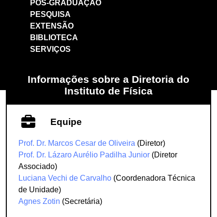
PÓS-GRADUAÇÃO
PESQUISA
EXTENSÃO
BIBLIOTECA
SERVIÇOS
Informações sobre a Diretoria do
Instituto de Física
Equipe
Prof. Dr. Marcos Cesar de Oliveira
(Diretor)
Prof. Dr. Lázaro Aurélio Padilha Junior
(Diretor
Associado)
Luciana Vechi de Carvalho
(Coordenadora Técnica
de Unidade)
Agnes Zotin
(Secretária)