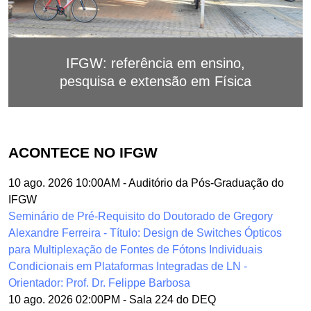
IFGW: referência em ensino,
pesquisa e extensão em Física
ACONTECE NO IFGW
10 ago. 2026 10:00AM
-
Auditório da Pós-Graduação do
IFGW
Seminário de Pré-Requisito do Doutorado de Gregory
Alexandre Ferreira - Título: Design de Switches Ópticos
para Multiplexação de Fontes de Fótons Individuais
Condicionais em Plataformas Integradas de LN -
Orientador: Prof. Dr. Felippe Barbosa
10 ago. 2026 02:00PM
-
Sala 224 do DEQ