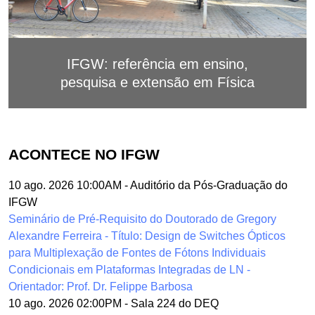
IFGW: referência em ensino,
pesquisa e extensão em Física
ACONTECE NO IFGW
10 ago. 2026 10:00AM
-
Auditório da Pós-Graduação do
IFGW
Seminário de Pré-Requisito do Doutorado de Gregory
Alexandre Ferreira - Título: Design de Switches Ópticos
para Multiplexação de Fontes de Fótons Individuais
Condicionais em Plataformas Integradas de LN -
Orientador: Prof. Dr. Felippe Barbosa
10 ago. 2026 02:00PM
-
Sala 224 do DEQ