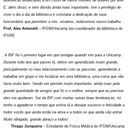
bibliotecas atualizadas a um custo de vários milhões de dólares por ano!
E, além disso, e sem dúvida ainda mais importante, tive o privilégio de
viver o dia a dia da biblioteca e constatar a dedicação de seus
funcionários que permitem a nós, usuários, realizarmos nosso trabalho.
Prof. Alex Antonelli
– IFGW/Unicamp (ex-coordenador da biblioteca do
IFGW)
A BIF foi o primeiro lugar em que estagiei quando vim para a Unicamp.
Durante todo ano que passei lá, obtive um aprendizado muito grande,
principalmente no meu relacionamento com as pessoas, aprendendo a
trabalhar em grupo e me localizar em uma biblioteca, uma coisa que não
fazia muito bem. Sendo um período muito importante, ainda mais pela
grande quantidade de amigos que fiz e o melhor, sempre que eu precisei
eles me ajudaram. Saí da BIF com muitas outras boas lembranças, só
tenho a agradecer o tempo que estive lá e desejar sucesso e felicidade a
todos vocês que ainda estão na ativa e a todos os que ainda vão entrar.
Muito obrigado, grande abraço a todos!
Thiago Junqueira
– Estudante de Física Médica do IFGW/Unicamp