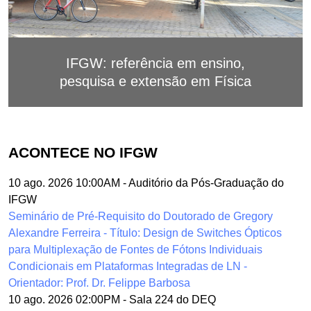
IFGW: referência em ensino,
pesquisa e extensão em Física
ACONTECE NO IFGW
10 ago. 2026 10:00AM
-
Auditório da Pós-Graduação do
IFGW
Seminário de Pré-Requisito do Doutorado de Gregory
Alexandre Ferreira - Título: Design de Switches Ópticos
para Multiplexação de Fontes de Fótons Individuais
Condicionais em Plataformas Integradas de LN -
Orientador: Prof. Dr. Felippe Barbosa
10 ago. 2026 02:00PM
-
Sala 224 do DEQ