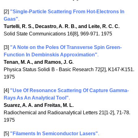
[2]
"Single-Particle Scattering From Hot-Electrons In
Gaas"
.
Turtelli, R. S., Decastro, A. R. B., and Leite, R. C. C.
Solid State Communications 16[8], 969-971. 1975
[3]
"A Note on the Poles Of Transverse Spin Green-
Function In Dembinskis Approximation"
.
Tenan, M. A., and Ramos, J. G
.
Physica Status Solidi B - Basic Research 72[2], K147-K151.
1975
[4]
"Use Of Resonance Scattering Of Capture Gamma-
Rays As An Analytical Tool"
.
Suarez, A. A. and Freitas, M. L.
Radiochemical and Radioanalytical Letters 21[1-2], 71-78.
1975
[5]
"Filaments In Semiconductor Lasers"
.