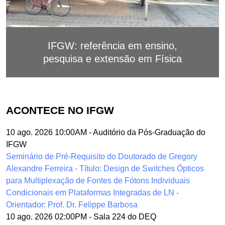
IFGW: referência em ensino,
pesquisa e extensão em Física
ACONTECE NO IFGW
10 ago. 2026 10:00AM
-
Auditório da Pós-Graduação do
IFGW
Seminário de Pré-Requisito do Doutorado de Gregory
Alexandre Ferreira - Título: Design de Switches Ópticos
para Multiplexação de Fontes de Fótons Individuais
Condicionais em Plataformas Integradas de LN -
Orientador: Prof. Dr. Felippe Barbosa
10 ago. 2026 02:00PM
-
Sala 224 do DEQ