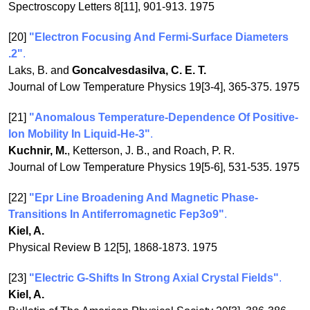
Spectroscopy Letters 8[11], 901-913. 1975
[20]
"Electron Focusing And Fermi-Surface Diameters
.2"
.
Laks, B. and
Goncalvesdasilva, C. E. T.
Journal of Low Temperature Physics 19[3-4], 365-375. 1975
[21]
"Anomalous Temperature-Dependence Of Positive-
Ion Mobility In Liquid-He-3"
.
Kuchnir, M.
, Ketterson, J. B., and Roach, P. R.
Journal of Low Temperature Physics 19[5-6], 531-535. 1975
[22]
"Epr Line Broadening And Magnetic Phase-
Transitions In Antiferromagnetic Fep3o9"
.
Kiel, A.
Physical Review B 12[5], 1868-1873. 1975
[23]
"Electric G-Shifts In Strong Axial Crystal Fields"
.
Kiel, A.