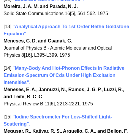
Moreira, J. A. M. and Parada, N. J.
Solid State Communications 16[5], 561-562. 1975
[13]
"Analytical Approach To 1st-Order Bethe-Goldstone
Equation"
.
Meneses, G. D. and Csanak, G.
Journal of Physics B - Atomic Molecular and Optical
Physics 8[16], L395-L399. 1975
[14]
"Many-Body And Hot-Phonon Effects In Radiative
Emission-Spectrum Of Cds Under High Excitation
Intensities"
.
Meneses, E. A., Jannuzzi, N., Ramos, J. G. P., Luzzi, R.,
and Leite, R. C. C.
Physical Review B 11[6], 2213-2221. 1975
[15]
"Iodine Spectrometer For Low-Shifted Light-
Scattering"
.
Megusar, R., Katiyar, R. S., Arguello, C. A., and Bellon, F.