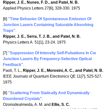
Ripper, J. E., Nunes, F. D., and Patel, N. B.
Applied Physics Letters 27[6], 328-330. 1975
[6]
"Time Behavior Of Spontaneous Emission Of
Junction Lasers Containing Saturable Absorbing
Traps"
.
Ripper, J. E., Serra, T. J. B., and Patel, N. B.
Physics Letters A 51[1], 23-24. 1975
[7]
"Suppression Of Intensity Self-Pulsations In Cw
Junction Lasers By Frequency-Selective Optical
Feedback"
.
Paoli, T. L.,
Ripper, J. E., Morosini, A. C., and Patel, N. B.
IEEE Journalo of Quantum Electronics QE 11[7], 525-527.
1975
[8]
"Scattering From Statically And Dynamically
Disordered Crystals"
.
Ozoriodealmeida, A. M. and
Ellis, S. C.