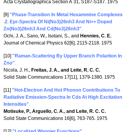
Acta Crystallographica Section A 31, S187-S187. 1975
[9]
"Phase-Transition In Metal Hexammine Complexes
.2. Epr-Spectra Of Ni(No3)26nh3 And Ni++ Doped
Zn(No3)26nh3 And Cd(No3)26nh3"
.
Ochi, J. A., Sano, W., Isotani, S., and
Hennies, C. E.
Journal of Chemical Physics 62[6], 2115-2118. 1975
[10]
"Raman-Scattering By Upper Branch Polariton In
Zno"
.
Nicola, J. H.,
Freitas, J. A., and Leite, R. C. C.
Solid State Communications 17[11], 1379-1380. 1975
[11]
"Hot-Electron And Hot Phonon Contributions To
Radiative Emission-Spectra In Cds At High Excitation
Intensities"
.
Motisuke, P., Arguello, C. A., and Leite, R. C. C.
Solid State Communications 16[6], 763-765. 1975
[12]
"Localized Wannier Functions"
.