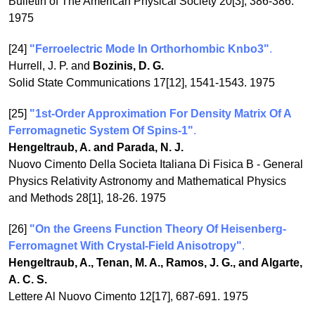
Bulletin of The American Physical Society 20[3], 386-386.
1975
[24]
"Ferroelectric Mode In Orthorhombic Knbo3"
.
Hurrell, J. P. and
Bozinis, D. G.
Solid State Communications 17[12], 1541-1543. 1975
[25]
"1st-Order Approximation For Density Matrix Of A
Ferromagnetic System Of Spins-1"
.
Hengeltraub, A. and Parada, N. J.
Nuovo Cimento Della Societa Italiana Di Fisica B - General
Physics Relativity Astronomy and Mathematical Physics
and Methods 28[1], 18-26. 1975
[26]
"On the Greens Function Theory Of Heisenberg-
Ferromagnet With Crystal-Field Anisotropy"
.
Hengeltraub, A., Tenan, M. A., Ramos, J. G., and Algarte,
A. C. S.
Lettere Al Nuovo Cimento 12[17], 687-691. 1975