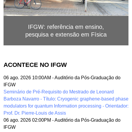
IFGW: referência em ensino,
pesquisa e extensão em Física
ACONTECE NO IFGW
06 ago. 2026 10:00AM
-
Auditório da Pós-Graduação do
IFGW
Seminário de Pré-Requisito do Mestrado de Leonard
Barboza Navarro - Título: Cryogenic graphene-based phase
modulators for quantum Information processing - Orientador:
Prof. Dr. Pierre-Louis de Assis
06 ago. 2026 02:00PM
-
Auditório da Pós-Graduação do
IFGW