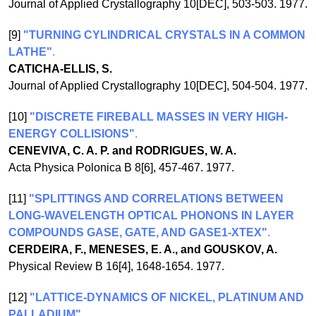
Journal of Applied Crystallography 10[DEC], 503-503. 1977.
[9]
"TURNING CYLINDRICAL CRYSTALS IN A COMMON
LATHE"
.
CATICHA-ELLIS, S.
Journal of Applied Crystallography 10[DEC], 504-504. 1977.
[10]
"DISCRETE FIREBALL MASSES IN VERY HIGH-
ENERGY COLLISIONS"
.
CENEVIVA, C. A. P. and RODRIGUES, W. A.
Acta Physica Polonica B 8[6], 457-467. 1977.
[11]
"SPLITTINGS AND CORRELATIONS BETWEEN
LONG-WAVELENGTH OPTICAL PHONONS IN LAYER
COMPOUNDS GASE, GATE, AND GASE1-XTEX"
.
CERDEIRA, F., MENESES, E. A., and GOUSKOV, A.
Physical Review B 16[4], 1648-1654. 1977.
[12]
"LATTICE-DYNAMICS OF NICKEL, PLATINUM AND
PALLADIUM"
.