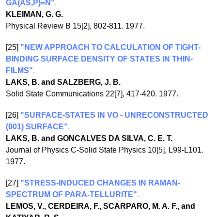
GA(AS,P)=N"
.
KLEIMAN, G. G.
Physical Review B 15[2], 802-811. 1977.
[25]
"NEW APPROACH TO CALCULATION OF TIGHT-
BINDING SURFACE DENSITY OF STATES IN THIN-
FILMS"
.
LAKS, B. and SALZBERG, J. B.
Solid State Communications 22[7], 417-420. 1977.
[26]
"SURFACE-STATES IN VO - UNRECONSTRUCTED
(001) SURFACE"
.
LAKS, B. and GONCALVES DA SILVA, C. E. T.
Journal of Physics C-Solid State Physics 10[5], L99-L101.
1977.
[27]
"STRESS-INDUCED CHANGES IN RAMAN-
SPECTRUM OF PARA-TELLURITE"
.
LEMOS, V., CERDEIRA, F., SCARPARO, M. A. F., and