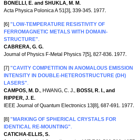
BONELLI, E. and SHUKLA, M. M.
Acta Physica Polonica A 51[3], 339-345. 1977.
[6]
"LOW-TEMPERATURE RESISTIVITY OF
FERROMAGNETIC METALS WITH DOMAIN-
STRUCTURE"
.
CABRERA, G. G.
Journal of Physics F-Metal Physics 7[5], 827-836. 1977.
[7]
"CAVITY COMPETITION IN ANOMALOUS EMISSION
INTENSITY IN DOUBLE-HETEROSTRUCTURE (DH)
LASERS"
.
CAMPOS, M. D.
, HWANG, C. J.,
BOSSI, R. I., and
RIPPER, J. E.
IEEE Journal of Quantum Electronics 13[8], 687-691. 1977.
[8]
"MARKING OF SPHERICAL CRYSTALS FOR
IDENTICAL RE-MOUNTING"
.
CATICHA-ELLIS, S.