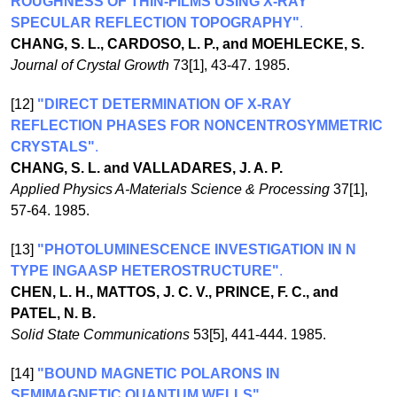
ROUGHNESS OF THIN-FILMS USING X-RAY
SPECULAR REFLECTION TOPOGRAPHY"
.
CHANG, S. L., CARDOSO, L. P., and MOEHLECKE, S.
Journal of Crystal Growth
73[1], 43-47. 1985.
[12]
"DIRECT DETERMINATION OF X-RAY
REFLECTION PHASES FOR NONCENTROSYMMETRIC
CRYSTALS"
.
CHANG, S. L. and VALLADARES, J. A. P.
Applied Physics A-Materials Science & Processing
37[1],
57-64. 1985.
[13]
"PHOTOLUMINESCENCE INVESTIGATION IN N
TYPE INGAASP HETEROSTRUCTURE"
.
CHEN, L. H., MATTOS, J. C. V., PRINCE, F. C., and
PATEL, N. B.
Solid State Communications
53[5], 441-444. 1985.
[14]
"BOUND MAGNETIC POLARONS IN
SEMIMAGNETIC QUANTUM WELLS"
.