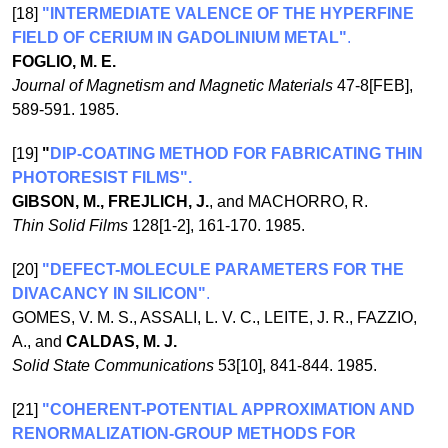
[18]
"INTERMEDIATE VALENCE OF THE HYPERFINE
FIELD OF CERIUM IN GADOLINIUM METAL"
.
FOGLIO, M. E.
Journal of Magnetism and Magnetic Materials
47-8[FEB],
589-591. 1985.
[19]
"
DIP-COATING METHOD FOR FABRICATING THIN
PHOTORESIST FILMS".
GIBSON, M., FREJLICH, J.
, and MACHORRO, R.
Thin Solid Films
128[1-2], 161-170. 1985.
[20]
"DEFECT-MOLECULE PARAMETERS FOR THE
DIVACANCY IN SILICON"
.
GOMES, V. M. S., ASSALI, L. V. C., LEITE, J. R., FAZZIO,
A., and
CALDAS, M. J.
Solid State Communications
53[10], 841-844. 1985.
[21]
"COHERENT-POTENTIAL APPROXIMATION AND
RENORMALIZATION-GROUP METHODS FOR