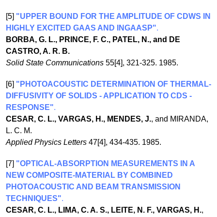
[5]
"UPPER BOUND FOR THE AMPLITUDE OF CDWS IN
HIGHLY EXCITED GAAS AND INGAASP"
.
BORBA, G. L., PRINCE, F. C., PATEL, N., and DE
CASTRO, A. R. B.
Solid State Communications
55[4], 321-325. 1985.
[6]
"PHOTOACOUSTIC DETERMINATION OF THERMAL-
DIFFUSIVITY OF SOLIDS - APPLICATION TO CDS -
RESPONSE"
.
CESAR, C. L., VARGAS, H., MENDES, J.
, and MIRANDA,
L. C. M.
Applied Physics Letters
47[4], 434-435. 1985.
[7]
"OPTICAL-ABSORPTION MEASUREMENTS IN A
NEW COMPOSITE-MATERIAL BY COMBINED
PHOTOACOUSTIC AND BEAM TRANSMISSION
TECHNIQUES"
.
CESAR, C. L., LIMA, C. A. S., LEITE, N. F., VARGAS, H.
,