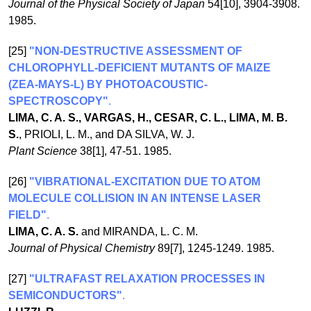
Journal of the Physical Society of Japan
54[10], 3904-3908.
1985.
[25]
"NON-DESTRUCTIVE ASSESSMENT OF
CHLOROPHYLL-DEFICIENT MUTANTS OF MAIZE
(ZEA-MAYS-L) BY PHOTOACOUSTIC-
SPECTROSCOPY"
.
LIMA, C. A. S., VARGAS, H., CESAR, C. L., LIMA, M. B.
S.
, PRIOLI, L. M., and DA SILVA, W. J.
Plant Science
38[1], 47-51. 1985.
[26]
"VIBRATIONAL-EXCITATION DUE TO ATOM
MOLECULE COLLISION IN AN INTENSE LASER
FIELD"
.
LIMA, C. A. S.
and MIRANDA, L. C. M.
Journal of Physical Chemistry
89[7], 1245-1249. 1985.
[27]
"ULTRAFAST RELAXATION PROCESSES IN
SEMICONDUCTORS"
.