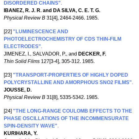
DISORDERED CHAINS"
.
IBANEZ, R. J. R. and DA SILVA, C. E. T. G.
Physical Review B
31[4], 2464-2466. 1985.
[22]
"LUMINESCENCE AND
PHOTOELECTROCHEMISTRY OF CDS THIN-FILM
ELECTRODES"
.
JIMENEZ, I., SALVADOR, P., and
DECKER, F.
Thin Solid Films
127[3-4], 305-312. 1985.
[23]
"TRANSPORT-PROPERTIES OF HIGHLY DOPED
POLYCRYSTALLINE AND AMORPHOUS SNO2 FILMS"
.
JOUSSE, D.
Physical Review B
31[8], 5335-5342. 1985.
[24]
"THE LONG-RANGE COULOMB EFFECTS TO THE
PHASE OSCILLATIONS OF THE INCOMMENSURATE
SPIN-DENSITY WAVE"
.
KURIHARA, Y.