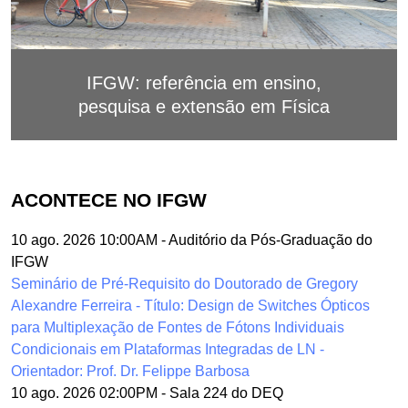
IFGW: referência em ensino,
pesquisa e extensão em Física
ACONTECE NO IFGW
10 ago. 2026 10:00AM
-
Auditório da Pós-Graduação do
IFGW
Seminário de Pré-Requisito do Doutorado de Gregory
Alexandre Ferreira - Título: Design de Switches Ópticos
para Multiplexação de Fontes de Fótons Individuais
Condicionais em Plataformas Integradas de LN -
Orientador: Prof. Dr. Felippe Barbosa
10 ago. 2026 02:00PM
-
Sala 224 do DEQ