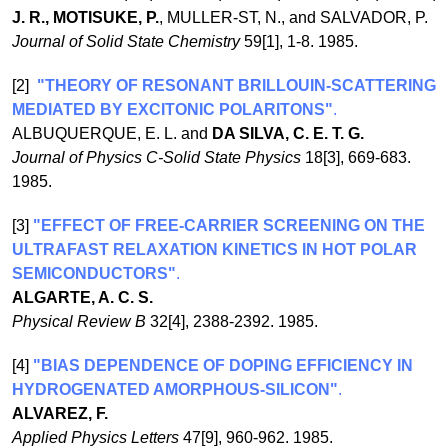
J. R., MOTISUKE, P.
, MULLER-ST, N., and SALVADOR, P.
Journal of Solid State Chemistry
59[1], 1-8. 1985.
[2]
"THEORY OF RESONANT BRILLOUIN-SCATTERING
MEDIATED BY EXCITONIC POLARITONS"
.
ALBUQUERQUE, E. L. and
DA SILVA, C. E. T. G.
Journal of Physics C-Solid State Physics
18[3], 669-683.
1985.
[3]
"EFFECT OF FREE-CARRIER SCREENING ON THE
ULTRAFAST RELAXATION KINETICS IN HOT POLAR
SEMICONDUCTORS"
.
ALGARTE, A. C. S.
Physical Review B
32[4], 2388-2392. 1985.
[4]
"BIAS DEPENDENCE OF DOPING EFFICIENCY IN
HYDROGENATED AMORPHOUS-SILICON"
.
ALVAREZ, F.
Applied Physics Letters
47[9], 960-962. 1985.