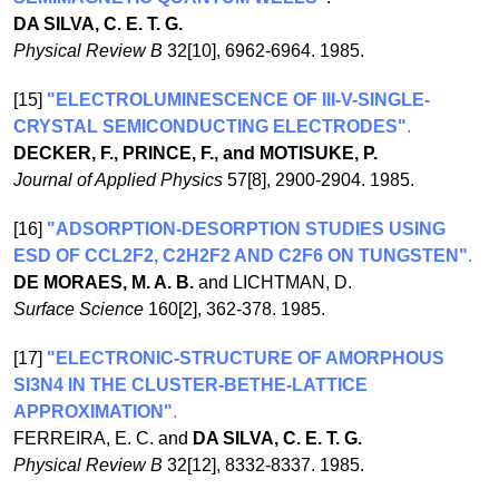
DA SILVA, C. E. T. G.
Physical Review B
32[10], 6962-6964. 1985.
[15]
"ELECTROLUMINESCENCE OF III-V-SINGLE-
CRYSTAL SEMICONDUCTING ELECTRODES"
.
DECKER, F., PRINCE, F., and MOTISUKE, P.
Journal of Applied Physics
57[8], 2900-2904. 1985.
[16]
"ADSORPTION-DESORPTION STUDIES USING
ESD OF CCL2F2, C2H2F2 AND C2F6 ON TUNGSTEN"
.
DE MORAES, M. A. B.
and LICHTMAN, D.
Surface Science
160[2], 362-378. 1985.
[17]
"ELECTRONIC-STRUCTURE OF AMORPHOUS
SI3N4 IN THE CLUSTER-BETHE-LATTICE
APPROXIMATION"
.
FERREIRA, E. C. and
DA SILVA, C. E. T. G.
Physical Review B
32[12], 8332-8337. 1985.