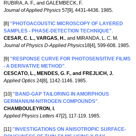
RUBIRA, A. F., and GALEMBECK, F.
Journal of Applied Physics
57[9], 4431-4436. 1985.
[8]
"PHOTOACOUSTIC MICROSCOPY OF LAYERED
SAMPLES - PHASE-DETECTION TECHNIQUE"
.
CESAR, C. L., VARGAS, H.
, and MIRANDA, L. C. M.
Journal of Physics D-Applied Physics
18[4], 599-608. 1985.
[9]
"RESPONSE CURVE FOR PHOTOSENSITIVE FILMS
- A DERIVATIVE METHOD"
.
CESCATO, L., MENDES, G. F., and FREJLICH, J.
Applied Optics
24[8], 1142-1146. 1985.
[10]
"BAND-GAP TAILORING IN AMORPHOUS
GERMANIUM-NITROGEN COMPOUNDS"
.
CHAMBOULEYRON, I.
Applied Physics Letters
47[2], 117-119. 1985.
[11]
"INVESTIGATIONS ON ANISOTROPIC SURFACE-