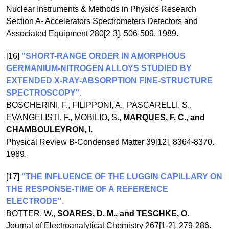
Nuclear Instruments & Methods in Physics Research
Section A- Accelerators Spectrometers Detectors and
Associated Equipment 280[2-3], 506-509. 1989.
[16]
"SHORT-RANGE ORDER IN AMORPHOUS
GERMANIUM-NITROGEN ALLOYS STUDIED BY
EXTENDED X-RAY-ABSORPTION FINE-STRUCTURE
SPECTROSCOPY"
.
BOSCHERINI, F., FILIPPONI, A., PASCARELLI, S.,
EVANGELISTI, F., MOBILIO, S.,
MARQUES, F. C., and
CHAMBOULEYRON, I.
Physical Review B-Condensed Matter 39[12], 8364-8370.
1989.
[17]
"THE INFLUENCE OF THE LUGGIN CAPILLARY ON
THE RESPONSE-TIME OF A REFERENCE
ELECTRODE"
.
BOTTER, W.,
SOARES, D. M., and TESCHKE, O.
Journal of Electroanalytical Chemistry 267[1-2], 279-286.