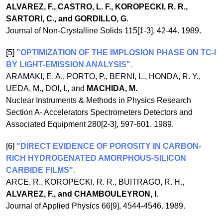
ALVAREZ, F., CASTRO, L. F., KOROPECKI, R. R.,
SARTORI, C., and GORDILLO, G.
Journal of Non-Crystalline Solids 115[1-3], 42-44. 1989.
[5]
"OPTIMIZATION OF THE IMPLOSION PHASE ON TC-I
BY LIGHT-EMISSION ANALYSIS"
.
ARAMAKI, E. A., PORTO, P., BERNI, L., HONDA, R. Y.,
UEDA, M., DOI, I., and
MACHIDA, M.
Nuclear Instruments & Methods in Physics Research
Section A- Accelerators Spectrometers Detectors and
Associated Equipment 280[2-3], 597-601. 1989.
[6]
"DIRECT EVIDENCE OF POROSITY IN CARBON-
RICH HYDROGENATED AMORPHOUS-SILICON
CARBIDE FILMS"
.
ARCE, R., KOROPECKI, R. R., BUITRAGO, R. H.,
ALVAREZ, F., and CHAMBOULEYRON, I.
Journal of Applied Physics 66[9], 4544-4546. 1989.