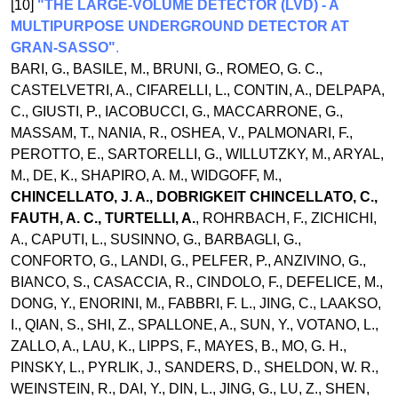
[10]
"THE LARGE-VOLUME DETECTOR (LVD) - A
MULTIPURPOSE UNDERGROUND DETECTOR AT
GRAN-SASSO"
.
BARI, G., BASILE, M., BRUNI, G., ROMEO, G. C.,
CASTELVETRI, A., CIFARELLI, L., CONTIN, A., DELPAPA,
C., GIUSTI, P., IACOBUCCI, G., MACCARRONE, G.,
MASSAM, T., NANIA, R., OSHEA, V., PALMONARI, F.,
PEROTTO, E., SARTORELLI, G., WILLUTZKY, M., ARYAL,
M., DE, K., SHAPIRO, A. M., WIDGOFF, M.,
CHINCELLATO, J. A., DOBRIGKEIT CHINCELLATO, C.,
FAUTH, A. C., TURTELLI, A.
, ROHRBACH, F., ZICHICHI,
A., CAPUTI, L., SUSINNO, G., BARBAGLI, G.,
CONFORTO, G., LANDI, G., PELFER, P., ANZIVINO, G.,
BIANCO, S., CASACCIA, R., CINDOLO, F., DEFELICE, M.,
DONG, Y., ENORINI, M., FABBRI, F. L., JING, C., LAAKSO,
I., QIAN, S., SHI, Z., SPALLONE, A., SUN, Y., VOTANO, L.,
ZALLO, A., LAU, K., LIPPS, F., MAYES, B., MO, G. H.,
PINSKY, L., PYRLIK, J., SANDERS, D., SHELDON, W. R.,
WEINSTEIN, R., DAI, Y., DIN, L., JING, G., LU, Z., SHEN,