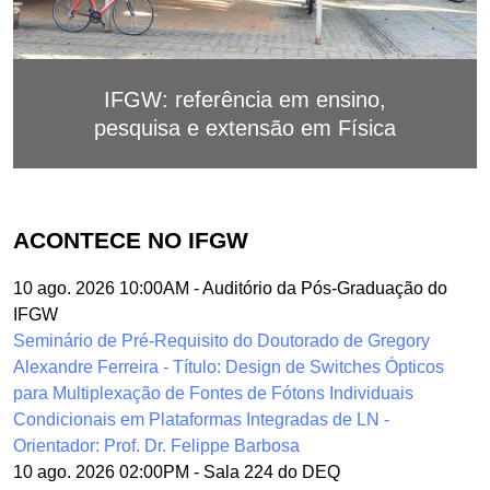
IFGW: referência em ensino,
pesquisa e extensão em Física
ACONTECE NO IFGW
10 ago. 2026 10:00AM
-
Auditório da Pós-Graduação do
IFGW
Seminário de Pré-Requisito do Doutorado de Gregory
Alexandre Ferreira - Título: Design de Switches Ópticos
para Multiplexação de Fontes de Fótons Individuais
Condicionais em Plataformas Integradas de LN -
Orientador: Prof. Dr. Felippe Barbosa
10 ago. 2026 02:00PM
-
Sala 224 do DEQ