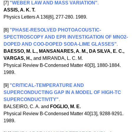
[7]
"WEBER LAW AND MASS VARIATION"
.
ASSIS, A. K. T.
Physics Letters A 136[6], 277-280. 1989.
[8]
"PHASE-RESOLVED PHOTOACOUSTIC-
SPECTROSCOPY AND EPR INVESTIGATION OF MNO2-
DOPED AND COO-DOPED SODA-LIME GLASSES"
.
BAESSO, M. L., MANSANARES, A. M., DA SILVA, E. C.,
VARGAS, H.
, and MIRANDA, L. C. M.
Physical Review B-Condensed Matter 40[3], 1880-1884.
1989.
[9]
"CRITICAL-TEMPERATURE AND
SUPERCONDUCTING GAP IN A MODEL OF HIGH-TC
SUPERCONDUCTIVITY"
.
BALSEIRO, C. A. and
FOGLIO, M. E.
Physical Review B-Condensed Matter 40[13], 9288-9291.
1989.