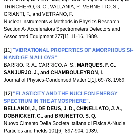
TRINCHERO, G. C., VALLANIA, P., VERNETTO, S.,
GRIANTI, F., and VETRANO, F.
Nuclear Instruments & Methods in Physics Research
Section A- Accelerators Spectrometers Detectors and
Associated Equipment 277[1], 11-16. 1989.
[11]
"VIBRATIONAL PROPERTIES OF AMORPHOUS SI-
N AND GE-N ALLOYS"
.
BARRIO, R. A., CARRICO, A. S.,
MARQUES, F. C.,
SANJURJO, J., and CHAMBOULEYRON, I.
Journal of Physics-Condensed Matter 1[1], 69-78. 1989.
[12]
"ELASTICITY AND THE NUCLEON ENERGY-
SPECTRUM IN THE ATMOSPHERE"
.
BELLANDI, J., DE DEUS, J. D., CHINELLATO, J. A.,
DOBRIGKEIT, C., and BRUNETTO, S. Q.
Nuovo Cimento Della Societa Italiana di Fisica A-Nuclei
Particles and Fields 101[6], 897-904. 1989.