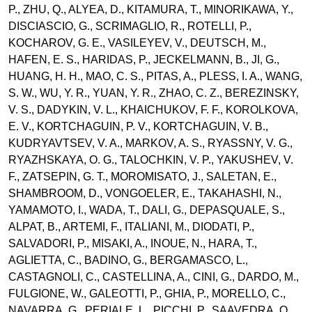
P., ZHU, Q., ALYEA, D., KITAMURA, T., MINORIKAWA, Y.,
DISCIASCIO, G., SCRIMAGLIO, R., ROTELLI, P.,
KOCHAROV, G. E., VASILEYEV, V., DEUTSCH, M.,
HAFEN, E. S., HARIDAS, P., JECKELMANN, B., JI, G.,
HUANG, H. H., MAO, C. S., PITAS, A., PLESS, I. A., WANG,
S. W., WU, Y. R., YUAN, Y. R., ZHAO, C. Z., BEREZINSKY,
V. S., DADYKIN, V. L., KHAICHUKOV, F. F., KOROLKOVA,
E. V., KORTCHAGUIN, P. V., KORTCHAGUIN, V. B.,
KUDRYAVTSEV, V. A., MARKOV, A. S., RYASSNY, V. G.,
RYAZHSKAYA, O. G., TALOCHKIN, V. P., YAKUSHEV, V.
F., ZATSEPIN, G. T., MOROMISATO, J., SALETAN, E.,
SHAMBROOM, D., VONGOELER, E., TAKAHASHI, N.,
YAMAMOTO, I., WADA, T., DALI, G., DEPASQUALE, S.,
ALPAT, B., ARTEMI, F., ITALIANI, M., DIODATI, P.,
SALVADORI, P., MISAKI, A., INOUE, N., HARA, T.,
AGLIETTA, C., BADINO, G., BERGAMASCO, L.,
CASTAGNOLI, C., CASTELLINA, A., CINI, G., DARDO, M.,
FULGIONE, W., GALEOTTI, P., GHIA, P., MORELLO, C.,
NAVARRA, G., PERIALE, L., PICCHI, P., SAAVEDRA, O.,