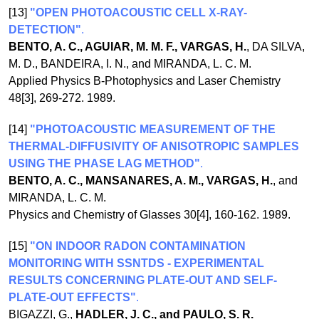
[13]
"OPEN PHOTOACOUSTIC CELL X-RAY-
DETECTION"
.
BENTO, A. C., AGUIAR, M. M. F., VARGAS, H.
, DA SILVA,
M. D., BANDEIRA, I. N., and MIRANDA, L. C. M.
Applied Physics B-Photophysics and Laser Chemistry
48[3], 269-272. 1989.
[14]
"PHOTOACOUSTIC MEASUREMENT OF THE
THERMAL-DIFFUSIVITY OF ANISOTROPIC SAMPLES
USING THE PHASE LAG METHOD"
.
BENTO, A. C., MANSANARES, A. M., VARGAS, H.
, and
MIRANDA, L. C. M.
Physics and Chemistry of Glasses 30[4], 160-162. 1989.
[15]
"ON INDOOR RADON CONTAMINATION
MONITORING WITH SSNTDS - EXPERIMENTAL
RESULTS CONCERNING PLATE-OUT AND SELF-
PLATE-OUT EFFECTS"
.
BIGAZZI, G.,
HADLER, J. C., and PAULO, S. R.