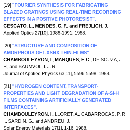
[19]
"FOURIER SYNTHESIS FOR FABRICATING
BLAZED GRATINGS USING REAL-TIME RECORDING
EFFECTS IN A POSITIVE PHOTORESIST"
.
CESCATO, L., MENDES, G. F., and FREJLICH, J.
Applied Optics 27[10], 1988-1991. 1988.
[20]
"STRUCTURE AND COMPOSITION OF
AMORPHOUS GE1-XSNX THIN-FILMS"
.
CHAMBOULEYRON, I., MARQUES, F. C.
, DE SOUZA, J.
P., and BAUMVOL, I. J. R.
Journal of Applied Physics 63[11], 5596-5598. 1988.
[21]
"HYDROGEN CONTENT, TRANSPORT-
PROPERTIES AND LIGHT DEGRADATION OF A-SI-H
FILMS CONTAINING ARTIFICIALLY GENERATED
INTERFACES"
.
CHAMBOULEYRON, I.
, LLORET, A., CABARROCAS, P. R.
I., SARDIN, G., and ANDREU, J.
Solar Energy Materials 17[1], 1-16. 1988.