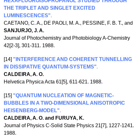
HEXAFLUOROISOPROPANOL STUDIED THROUGH
THE TRIPLET AND SINGLET EXCITED
LUMINESCENCES"
.
CAETANO, C. A., DE PAOLI, M. A., PESSINE, F. B. T., and
SANJURJO, J. A.
Journal of Photochemistry and Photobiology A-Chemistry
42[2-3], 301-311. 1988.
[14]
"INTERFERENCE AND COHERENT TUNNELLING
IN DISSIPATIVE QUANTUM-SYSTEMS"
.
CALDEIRA, A. O.
Helvetica Physica Acta 61[5], 611-621. 1988.
[15]
"QUANTUM NUCLEATION OF MAGNETIC-
BUBBLES IN A TWO-DIMENSIONAL ANISOTROPIC
HEISENBERG-MODEL"
.
CALDEIRA, A. O. and FURUYA, K.
Journal of Physics C-Solid State Physics 21[7], 1227-1241.
1988.