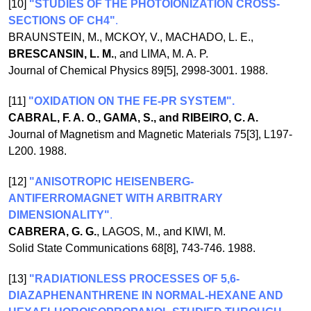
[10]
"STUDIES OF THE PHOTOIONIZATION CROSS-
SECTIONS OF CH4"
.
BRAUNSTEIN, M., MCKOY, V., MACHADO, L. E.,
BRESCANSIN, L. M.
, and LIMA, M. A. P.
Journal of Chemical Physics 89[5], 2998-3001. 1988.
[11]
"OXIDATION ON THE FE-PR SYSTEM".
CABRAL, F. A. O., GAMA, S., and RIBEIRO, C. A.
Journal of Magnetism and Magnetic Materials 75[3], L197-
L200. 1988.
[12]
"ANISOTROPIC HEISENBERG-
ANTIFERROMAGNET WITH ARBITRARY
DIMENSIONALITY"
.
CABRERA, G. G.
, LAGOS, M., and KIWI, M.
Solid State Communications 68[8], 743-746. 1988.
[13]
"RADIATIONLESS PROCESSES OF 5,6-
DIAZAPHENANTHRENE IN NORMAL-HEXANE AND