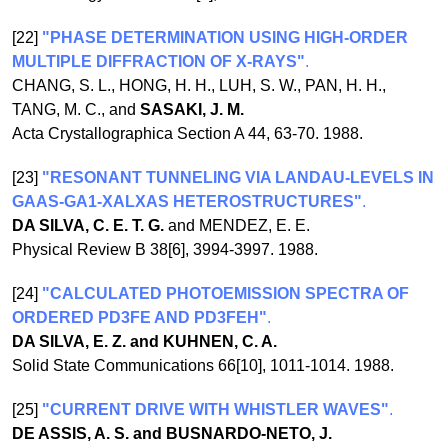
[22]
"PHASE DETERMINATION USING HIGH-ORDER
MULTIPLE DIFFRACTION OF X-RAYS"
.
CHANG, S. L., HONG, H. H., LUH, S. W., PAN, H. H.,
TANG, M. C., and
SASAKI, J. M.
Acta Crystallographica Section A 44, 63-70. 1988.
[23]
"RESONANT TUNNELING VIA LANDAU-LEVELS IN
GAAS-GA1-XALXAS HETEROSTRUCTURES"
.
DA SILVA, C. E. T. G.
and MENDEZ, E. E.
Physical Review B 38[6], 3994-3997. 1988.
[24]
"CALCULATED PHOTOEMISSION SPECTRA OF
ORDERED PD3FE AND PD3FEH"
.
DA SILVA, E. Z. and KUHNEN, C. A.
Solid State Communications 66[10], 1011-1014. 1988.
[25]
"CURRENT DRIVE WITH WHISTLER WAVES"
.
DE ASSIS, A. S. and BUSNARDO-NETO, J.