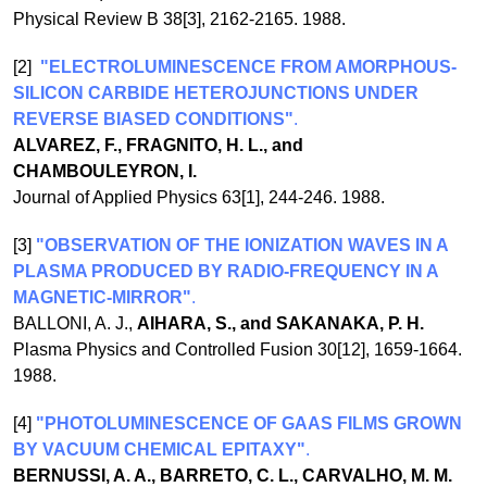
Physical Review B 38[3], 2162-2165. 1988.
[2]
"ELECTROLUMINESCENCE FROM AMORPHOUS-
SILICON CARBIDE HETEROJUNCTIONS UNDER
REVERSE BIASED CONDITIONS"
.
ALVAREZ, F., FRAGNITO, H. L., and
CHAMBOULEYRON, I.
Journal of Applied Physics 63[1], 244-246. 1988.
[3]
"OBSERVATION OF THE IONIZATION WAVES IN A
PLASMA PRODUCED BY RADIO-FREQUENCY IN A
MAGNETIC-MIRROR"
.
BALLONI, A. J.,
AIHARA, S., and SAKANAKA, P. H.
Plasma Physics and Controlled Fusion 30[12], 1659-1664.
1988.
[4]
"PHOTOLUMINESCENCE OF GAAS FILMS GROWN
BY VACUUM CHEMICAL EPITAXY"
.
BERNUSSI, A. A., BARRETO, C. L., CARVALHO, M. M.