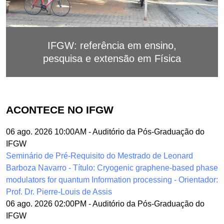
IFGW: referência em ensino,
pesquisa e extensão em Física
ACONTECE NO IFGW
06 ago. 2026 10:00AM
-
Auditório da Pós-Graduação do
IFGW
Seminário de Pré-Requisito do Mestrado de Leonard
Barboza Navarro - Título: Cryogenic graphene-based phase
modulators for quantum Information processing - Orientador:
Prof. Dr. Pierre-Louis de Assis
06 ago. 2026 02:00PM
-
Auditório da Pós-Graduação do
IFGW