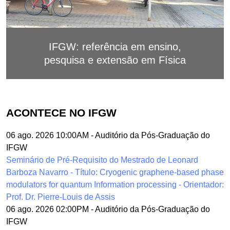
IFGW: referência em ensino,
pesquisa e extensão em Física
ACONTECE NO IFGW
06 ago. 2026 10:00AM
-
Auditório da Pós-Graduação do
IFGW
Seminário de Pré-Requisito do Mestrado de Leonard
Barboza Navarro - Título: Cryogenic graphene-based phase
modulators for quantum Information processing - Orientador:
Prof. Dr. Pierre-Louis de Assis
06 ago. 2026 02:00PM
-
Auditório da Pós-Graduação do
IFGW