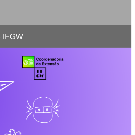
– IFGW