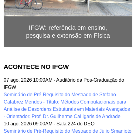
IFGW: referência em ensino,
pesquisa e extensão em Física
ACONTECE NO IFGW
07 ago. 2026 10:00AM
-
Auditório da Pós-Graduação do
IFGW
Seminário de Pré-Requisito do Mestrado de Stefano
Calabrez Mendes - Título: Métodos Computacionais para
Análise de Desordens Estruturais em Materiais Avançados
- Orientador: Prof. Dr. Guilherme Calligaris de Andrade
10 ago. 2026 09:00AM
-
Sala 224 do DEQ
Seminário de Pré-Requisito do Mestrado de Júlio Smanioto