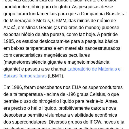
produtor de nióbio puro do globo. As pesquisas desse
grupo foram fundamentais para que a Companhia Brasileira
de Mineração e Metais, CBMM, das minas de nióbio de
Araxá, em Minas Gerais (as maiores do mundo) pudesse
exportar nióbio de alta pureza, como faz hoje. A partir de
1985, os estudos deslocaram-se para a pesquisa básica
em baixas temperaturas e em materiais nanoestruturados
com características magnéticas peculiares
(magnetorresistência gigante e magnetoimpedância
gigante) e passou a se chamar
Laboratório de Materiais e
Baixas Temperaturas
(LBMT).
Em 1986, foram descobertos nos EUA os supercondutores
de alta temperatura - acima de -196 graus Celsius, o que
permite o uso do nitrogênio líquido para resfriá-lo. Antes,
era preciso o hélio líquido, proibitivamente caro; a nova
descoberta permitiu vislumbrar a viabilidade econômica
dos supercondutores. Diversos grupos do IFGW, novos e já
existentes, passaram a incluir nas suas linhas pesquisas a