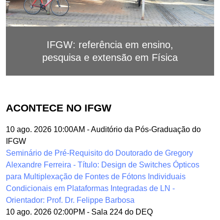
IFGW: referência em ensino,
pesquisa e extensão em Física
ACONTECE NO IFGW
10 ago. 2026 10:00AM
-
Auditório da Pós-Graduação do
IFGW
Seminário de Pré-Requisito do Doutorado de Gregory
Alexandre Ferreira - Título: Design de Switches Ópticos
para Multiplexação de Fontes de Fótons Individuais
Condicionais em Plataformas Integradas de LN -
Orientador: Prof. Dr. Felippe Barbosa
10 ago. 2026 02:00PM
-
Sala 224 do DEQ