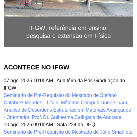
IFGW: referência em ensino,
pesquisa e extensão em Física
ACONTECE NO IFGW
07 ago. 2026 10:00AM
-
Auditório da Pós-Graduação do
IFGW
Seminário de Pré-Requisito do Mestrado de Stefano
Calabrez Mendes - Título: Métodos Computacionais para
Análise de Desordens Estruturais em Materiais Avançados
- Orientador: Prof. Dr. Guilherme Calligaris de Andrade
10 ago. 2026 09:00AM
-
Sala 224 do DEQ
Seminário de Pré-Requisito do Mestrado de Júlio Smanioto