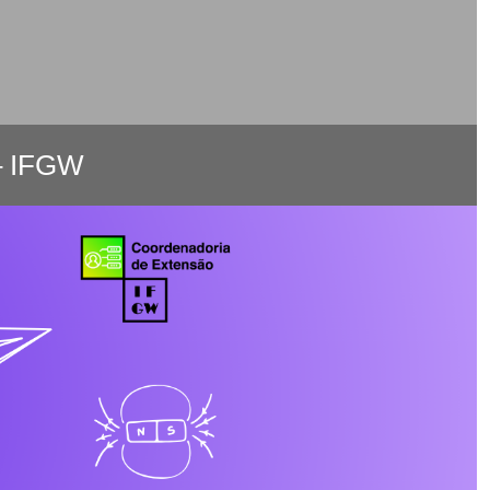
– IFGW